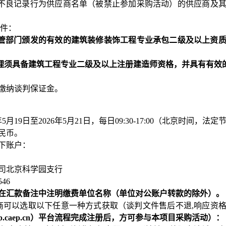
院不良记录行为供应商名单（被禁止参加采购活动）的供应商及
条件：
政主管部门颁发的有效的建筑装修装饰工程专业承包二级及以上资
目经理须具备建筑工程专业二级及以上注册建造师资格，并具有有效
缴纳谈判保证金。
年
5
月
19
日至
2026年
5
月
21
日，
每日
09:30-
17
:
0
0
（北京时间，法定
民币。
下账户：
司北京科学园支行
546
在汇款备注中注明缴费单位名称（单位对公账户转款的除外）。
商可以选取以下任意一种方式获取（谈判文件售后不退,响应资
//shop.caep.cn）平台流程完成注册后，方可参与本项目采购活动
）：