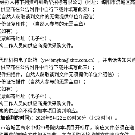
委托经办人持下列资料到新华招标有限公司（地址：
绵阳市涪城区高
请供应商在公告附件中自行下载并填写此表）
；
（自然人获取谈判文件的无需提供单位介绍信）
身份证复印件；（自然人参与的无需盖章）
（如有）；
发票邮寄地址（电子档）。
构工作人员向供应商提供采购文件。
代理机构电子邮箱（
yw4bmybm@xhtc.com.cn
），并电话告知采
请供应商在公告附件中自行下载并填写此表）；
原件扫描件，自然人获取谈判文件无须提供单位介绍信）；
身份证扫描件（自然人参与的无需盖章）；
（如有）；
发票邮寄地址（电子档）。
构工作人员向供应商提供采购文件。
案的供应商不得参加本项目谈判响应。
参加
谈判的时间
)：
2026年
5
月
22
日
09
时
30
分
（北京时间）
。
阳市涪城区高水中街
29
号院内本项目开标厅
，
响应文件必须在递
件要求的响应文件恕不接收。本次采购不接收邮寄的响应文件。