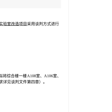
实验室改造项目
采用谈判方式进行
拟
将
综合楼
一楼
A1
08
室、
A10
6
室、
求详见谈判文件第四章）。