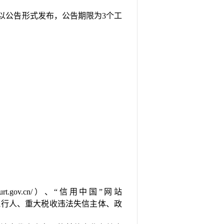
ac.cn/）上以公告形式发布，公告期限为3
个工
.gov.cn/）、“信用中国”网站
对列入失信被执行人、重大税收违法失信主体、政