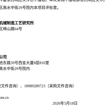
区高水中街
29
号院内本项目评标室。
机械制造工艺研究所
区绵山路
64号
公司
池东路
39号西金大厦8层810室
高水中街
29号院内
（获取文件咨询）、18989289723（采购文件咨询）
om.cn
2026年5月18日