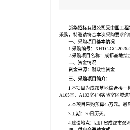
新华招标有限公司
受
中国工程
采购，特邀请符合本次采购要求的
一、采购项目基本情况
1.采购编号：
XHTC-GC-2026-
2.采购项目名称：
成都基地综
二、资金情况
资金来源：财政性资金
三
、
采购项目简介：
1.
本项目为
成都基地综合楼一
A105室、A103室4间实验室
2.本项目采购预算
45
万元。最
3.
工期：
30
日历天。
4.
建设
地点：四川省成都市双
四、供应商邀请方式